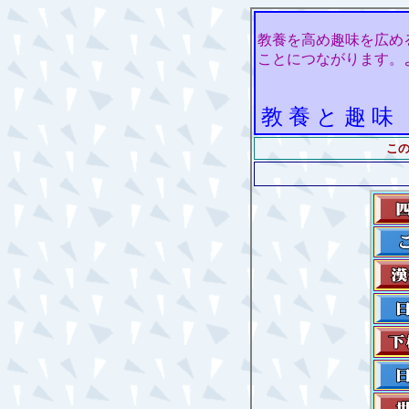
教養を高め趣味を広め
ことにつながります。
教 養 と 趣 味
こ