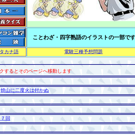
ことわざ・四字熟語のイラストの一部で
タカナ語
電験三種予想問題
クするとそのページへ移動します
ざ
焼山に二度火は付かぬ
３７回