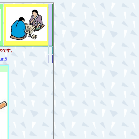
のです。
ari5