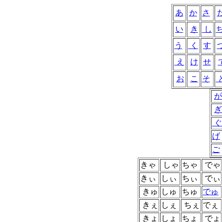
あ
か
さ
い
き
し
う
く
す
え
け
せ
お
こ
そ
が
ぎ
ぐ
げ
ご
きゃ
しゃ
ちゃ
でゃ
きぃ
しぃ
ちぃ
でぃ
きゅ
しゅ
ちゅ
でゅ
きぇ
しぇ
ちぇ
でぇ
きょ
しょ
ちょ
でょ