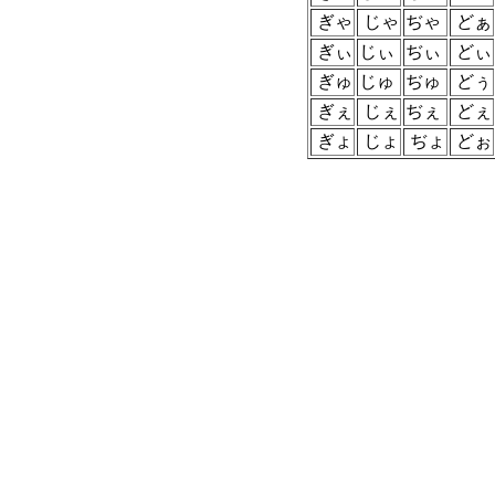
ぎゃ
じゃ
ぢゃ
どぁ
ぎぃ
じぃ
ぢぃ
どぃ
ぎゅ
じゅ
ぢゅ
どぅ
ぎぇ
じぇ
ぢぇ
どぇ
ぎょ
じょ
ぢょ
どぉ