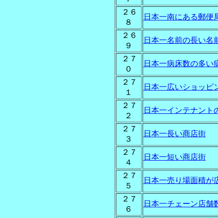
２６
日本一南にある郵便
８
２６
日本一名前の長い名
９
２７
日本一病床数の多い
０
２７
日本一広いショッピ
１
２７
日本一インテナント
２
２７
日本一長い商店街
３
２７
日本一短い商店街
４
２７
日本一売り場面積が
５
２７
日本一チェーン店舗
６