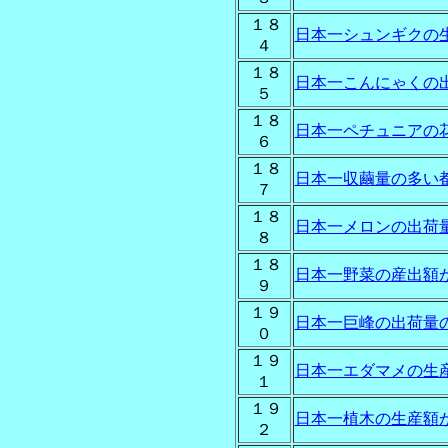
１８
日本一シュンギクの
４
１８
日本一こんにゃくの
５
１８
日本一ペチュニアの
６
１８
日本一収繭量の多い
７
１８
日本一メロンの出荷
８
１８
日本一野菜の産出額
９
１９
日本一巨峰の出荷量
０
１９
日本一エダマメの生
１
１９
日本一植木の生産額
２