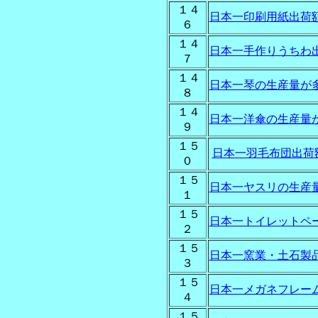
１４
日本一印刷用紙出荷
６
１４
日本一手作りうちわ
７
１４
日本一琴の生産量が
８
１４
日本一洋傘の生産量
９
１５
日本一羽毛布団出荷
０
１５
日本一ヤスリの生産
１
１５
日本一トイレットペ
２
１５
日本一窯業・土石製
３
１５
日本一メガネフレー
４
１５