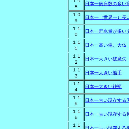
１０
日本一病床数の多い
８
１０
日本一（世界一）長
９
１１
日本一貯水量が多い
０
１１
日本一高い像、大仏
１
１１
日本一大きい破魔矢
２
１１
日本一大きい熊手
３
１１
日本一大きい鉄瓶
４
１１
日本一古い現存する
５
１１
日本一古い現存する
６
１１
日本一古い現存する