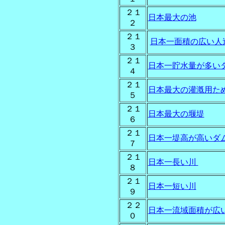
２１
日本最大の池
２
２１
日本一面積の広い人
３
２１
日本一貯水量が多い
４
２１
日本最大の灌漑用た
５
２１
日本最大の堰堤
６
２１
日本一堤高が高いダ
７
２１
日本一長い川
８
２１
日本一短い川
９
２２
日本一流域面積が広
０