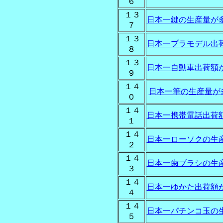
６
１３
日本一鍵の生産量が
７
１３
日本一プラモデル出
８
１３
日本一自動車出荷額
９
１４
日本一筆の生産量が
０
１４
日本一携帯電話出荷
１
１４
日本一ローソクの生
２
１４
日本一歯ブラシの生
３
１４
日本一ゆかた出荷額
４
１４
日本一パチンコ玉の
５