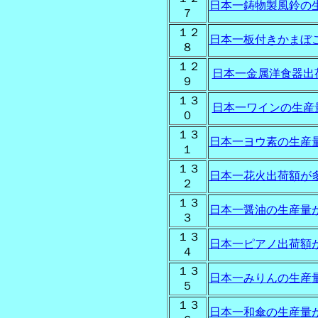
日本一鋳物製風鈴の
７
１２
日本一板付きかまぼ
８
１２
日本一金属洋食器出
９
１３
日本一ワインの生産
０
１３
日本一ヨウ素の生産
１
１３
日本一花火出荷額が
２
１３
日本一醤油の生産量
３
１３
日本一ピアノ出荷額
４
１３
日本一みりんの生産
５
１３
日本一和傘の生産量