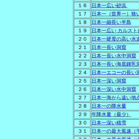
１６
日本一広い砂浜
１７
日本一（世界一）狭
１８
日本一細長い半島
１９
日本一広い カルスト
２０
日本一硬度の高い水
２１
日本一長い洞窟
２２
日本一長い水中洞窟
２３
日本一長い海底鍾乳
２４
日本一エコーの長い
２５
日本一深い洞窟
２６
日本一深い水中洞窟
２７
日本一海から遠い地
２８
日本一の降水量
２９
年降水量（最少）
３０
日本一深い積雪
３１
日本一の最大風速（