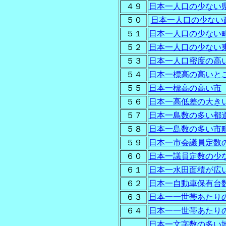
４９
日本一人口の少ない
５０
日本一人口の少ない
５１
日本一人口の少ない
５２
日本一人口の少ない
５３
日本一人口密度の高
５４
日本一標高の高いと
５５
日本一標高の高い市
５６
日本一高低差の大き
５７
日本一島数の多い都
５８
日本一島数の多い市
５９
日本一市会議員定数
６０
日本一議員定数の少
６１
日本一水田面積が広
６２
日本一自動車保有台
６３
日本一一世帯あたり
６４
日本一一世帯あたり
日本一文字数の多い