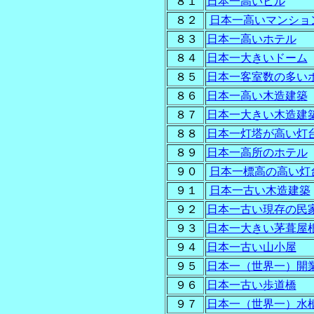
８１
日本一高いビル
８２
日本一高いマンショ
８３
日本一高いホテル
８４
日本一大きいドーム
８５
日本一客室数の多い
８６
日本一高い木造建築
８７
日本一大きい木造建
８８
日本一灯塔が高い灯
８９
日本一高所のホテル
９０
日本一標高の高い灯
９１
日本一古い木造建築
９２
日本一古い現存の民
９３
日本一大きい茅葺屋
９４
日本一古い山小屋
９５
日本一（世界一）開
９６
日本一古い歩道橋
９７
日本一（世界一）水