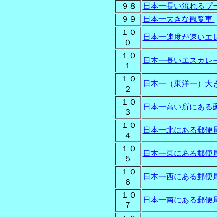
９８
日本一長い流れるプ
９９
日本一大きな観覧車
１０
日本一速度が速いエ
０
１０
日本一長いエスカレ
１
１０
日本一（東洋一）大
２
１０
日本一高い所にある
３
１０
日本一北にある郵便
４
１０
日本一東にある郵便
５
１０
日本一西にある郵便
６
１０
日本一南にある郵便
７