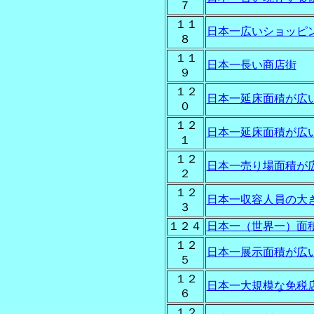
７
１１
日本一広いショッピ
８
１１
日本一長い商店街
９
１２
日本一延床面積が広
０
１２
日本一延床面積が広
１
１２
日本一売り場面積が
２
１２
日本一収容人員の大
３
１２４
日本一（世界一）面
１２
日本一展示面積が広
５
１２
日本一大規模な免税
６
１２