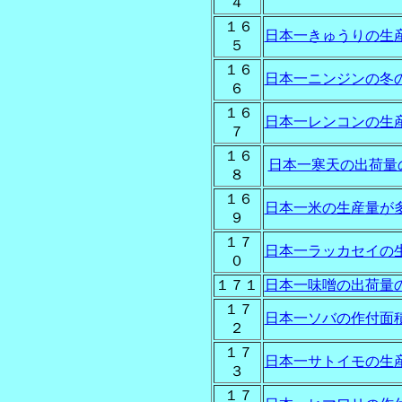
４
１６
日本一きゅうりの生
５
１６
日本一ニンジンの冬
６
１６
日本一レンコンの生
７
１６
日本一寒天の出荷量
８
１６
日本一米の生産量が
９
１７
日本一ラッカセイの
０
１７１
日本一味噌の出荷量
１７
日本一ソバの作付面
２
１７
日本一サトイモの生
３
１７