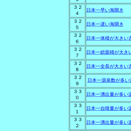
３２
日本一早い海開き
４
３２
日本一遅い海開き
５
３２
日本一体積が大きい
６
３２
日本一総面積が大き
７
３２
日本一全長が大きい
８
３２
日本一源泉数が多い
９
３３
日本一湧出量が多い
０
３３
日本一自噴量が多い
１
３３
日本一湧出量が多い
２