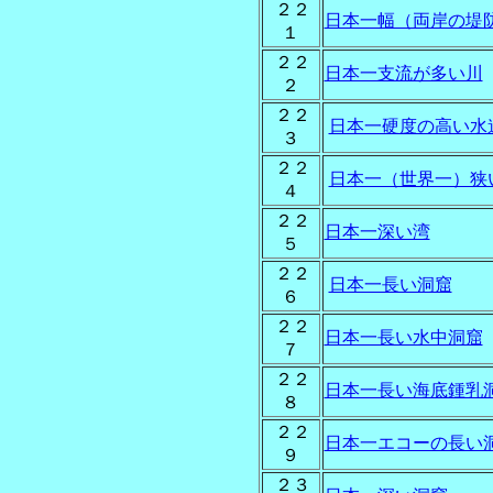
２２
日本一幅（両岸の堤
１
２２
日本一支流が多い川
２
２２
日本一硬度の高い水
３
２２
日本一（世界一）狭
４
２２
日本一深い湾
５
２２
日本一長い洞窟
６
２２
日本一長い水中洞窟
７
２２
日本一長い海底鍾乳
８
２２
日本一エコーの長い
９
２３