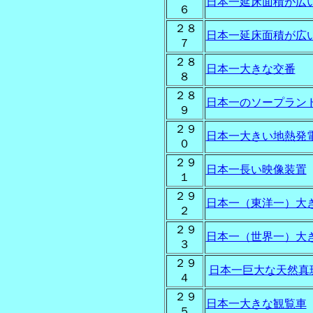
日本一延床面積が広
６
２８
日本一延床面積が広
７
２８
日本一大きな交番
８
２８
日本一のソープラン
９
２９
日本一大きい地熱発
０
２９
日本一長い映像装置
１
２９
日本一（東洋一）大
２
２９
日本一（世界一）大
３
２９
日本一巨大な天然真
４
２９
日本一大きな観覧車
５