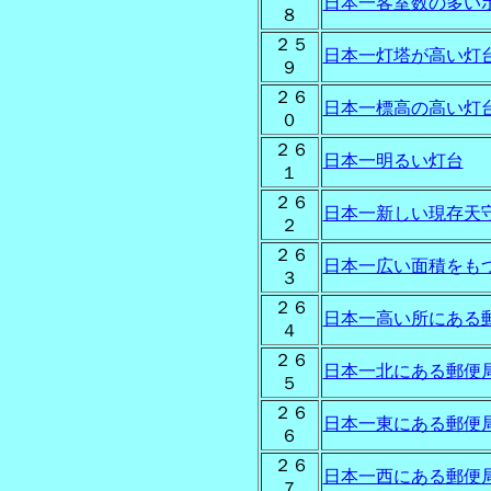
日本一客室数の多い
８
２５
日本一灯塔が高い灯
９
２６
日本一標高の高い灯
０
２６
日本一明るい灯台
１
２６
日本一新しい現存天
２
２６
日本一広い面積をも
３
２６
日本一高い所にある
４
２６
日本一北にある郵便
５
２６
日本一東にある郵便
６
２６
日本一西にある郵便
７