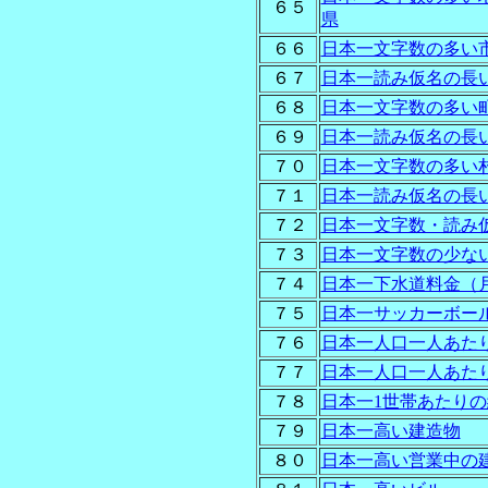
６５
県
６６
日本一文字数の多い
６７
日本一読み仮名の長
６８
日本一文字数の多い
６９
日本一読み仮名の長
７０
日本一文字数の多い
７１
日本一読み仮名の長
７２
日本一文字数・読み
７３
日本一文字数の少な
７４
日本一下水道料金（
７５
日本一サッカーボー
７６
日本一人口一人あた
７７
日本一人口一人あた
７８
日本一1世帯あたり
７９
日本一高い建造物
８０
日本一高い営業中の