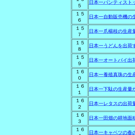
日本一パンティスト
５
１５
日本一自動販売機の
６
１５
日本一爪楊枝の生産
７
１５
日本一うどんを出荷
８
１５
日本一オートバイ出
９
１６
日本一養殖真珠の生
０
１６
日本一下駄の生産量
１
１６
日本一レタスの出荷
２
１６
日本一田畑の耕地面
３
１６
日本一キャベツの春