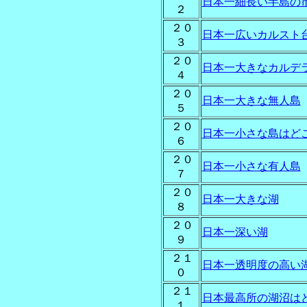
日本一細長い半島の
２
２０
日本一広いカルスト
３
２０
日本一大きなカルデ
４
２０
日本一大きな無人島
５
２０
日本一小さな島はど
６
２０
日本一小さな有人島
７
２０
日本一大きな湖
８
２０
日本一深い湖
９
２１
日本一透明度の高い
０
２１
日本最高所の湖沼は
１