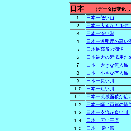
日本一
（データは変化し
１
日本一低い山
２
日本一大きなカルデ
３
日本一深い湖
４
日本一透明度の高い
５
日本最高所の湖沼
６
日本最大の灌漑用た
７
日本一大きな無人島
８
日本一小さな有人島
９
日本一長い川
１０
日本一短い川
１１
日本一流域面積が広
１２
日本一幅（両岸の堤
１３
日本一支流が多い川
１４
日本一広い平野
１５
日本一深い湾