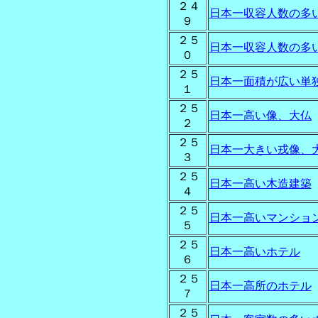
２４
日本一収容人数の多
９
２５
日本一収容人数の多
０
２５
日本一面積が広い単
１
２５
日本一高い像、大仏
２
２５
日本一大きい戎像、
３
２５
日本一高い木造建築
４
２５
日本一高いマンショ
５
２５
日本一高いホテル
６
２５
日本一高所のホテル
７
２５