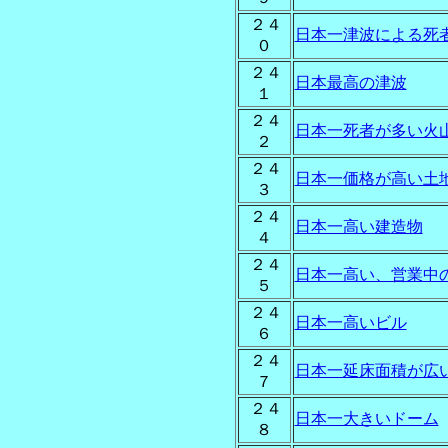
２４
日本一津波による死
０
２４
日本最高の津波
１
２４
日本一死者が多い火
２
２４
日本一価格が高い土
３
２４
日本一高い建造物
４
２４
日本一高い、営業中
５
２４
日本一高いビル
６
２４
日本一延床面積が広
７
２４
日本一大きいドーム
８