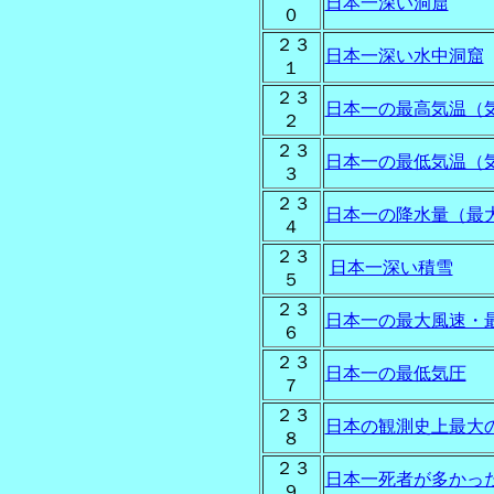
日本一深い洞窟
０
２３
日本一深い水中洞窟
１
２３
日本一の最高気温（
２
２３
日本一の最低気温（
３
２３
日本一の降水量（最
４
２３
日本一深い積雪
５
２３
日本一の最大風速・
６
２３
日本一の最低気圧
７
２３
日本の観測史上最大
８
２３
日本一死者が多かっ
９