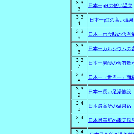
３３
日本一pHの低い温泉
３
３３
日本一pHの高い温泉
４
３３
日本一ホウ酸の含有
５
３３
日本一カルシウムの
６
３３
日本一炭酸の含有量
７
３３
日本一（世界一）面
８
３３
日本一長い足湯施設
９
３４
日本最高所の温泉宿
０
３４
日本最高所の露天風
１
３４