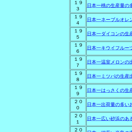
１９
日本一桃の生産量の
３
１９
日本一ネーブルオレ
４
１９
日本一ダイコンの生
５
１９
日本一キウイフルー
６
１９
日本一温室メロンの
７
１９
日本一ミツバの生産
８
１９
日本一はっさくの生
９
２０
日本一出荷量の多い
０
２０
日本一広い砂浜のあ
１
２０