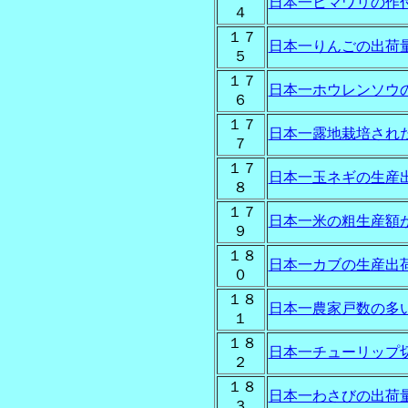
日本一ヒマワリの作
４
１７
日本一りんごの出荷
５
１７
日本一ホウレンソウ
６
１７
日本一露地栽培され
７
１７
日本一玉ネギの生産
８
１７
日本一米の粗生産額
９
１８
日本一カブの生産出
０
１８
日本一農家戸数の多
１
１８
日本一チューリップ
２
１８
日本一わさびの出荷
３