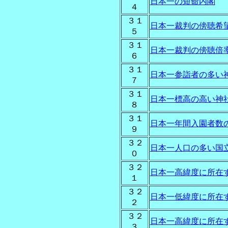
日本一の短命内閣
４
３１
日本一裁判の傍聴希
５
３１
日本一裁判の傍聴倍
６
３１
日本一参詣者の多い
７
３１
日本一標高の高い神
８
３１
日本一年間入園者数
９
３２
日本一人口の多い国
０
３２
日本一高緯度に所在
１
３２
日本一低緯度に所在
２
３２
日本一高緯度に所在
３