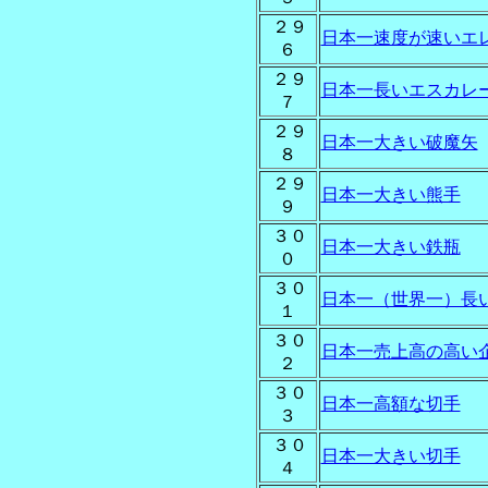
２９
日本一速度が速いエ
６
２９
日本一長いエスカレ
７
２９
日本一大きい破魔矢
８
２９
日本一大きい熊手
９
３０
日本一大きい鉄瓶
０
３０
日本一（世界一）長
１
３０
日本一売上高の高い
２
３０
日本一高額な切手
３
３０
日本一大きい切手
４