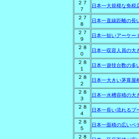
２７
日本一大規模な免税
７
２７
日本一直線距離の長
８
２７
日本一短いアーケー
９
２８
日本一収容人員の大
０
２８
日本一遊技台数の多
１
２８
日本一大きい茅葺屋
２
２８
日本一水槽容積の大
３
２８
日本一長い流れるプ
４
２８
日本一面積の広いペ
５
２８