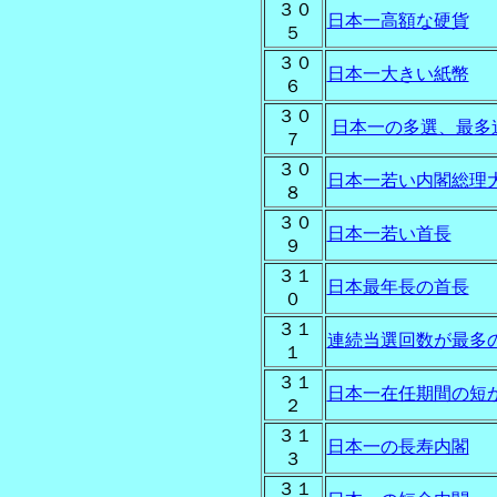
３０
日本一高額な硬貨
５
３０
日本一大きい紙幣
６
３０
日本一の多選、最多
７
３０
日本一若い内閣総理
８
３０
日本一若い首長
９
３１
日本最年長の首長
０
３１
連続当選回数が最多
１
３１
日本一在任期間の短
２
３１
日本一の長寿内閣
３
３１